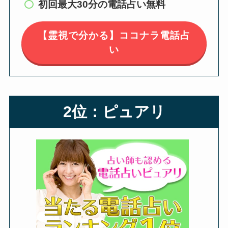
初回最大30分の電話占い無料
【霊視で分かる】ココナラ電話占
い
2位：ピュアリ